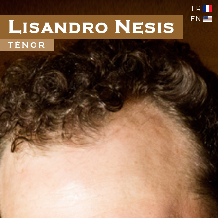
FR
EN
L
N
ISANDRO
ESIS
TÉNOR